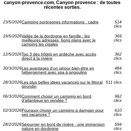
canyon-provence.com, Canyon provence : de toutes
récentes sorties.
23/5/2026
Camping portiragnes informations : cadre
514
clics
19/5/2026
Vallée de la dordogne en famille : les
369
meilleures adresses, bons plans avec le
clics
camping les cigales
12/5/2026
Top 3 des hôtels en ardèche avec accès
362
direct à la rivière
clics
30/3/2026
Les avantages d'un séjour bien-être en
484
hébergement avec spa à angoulins
clics
28/3/2026
Les plus belles idees vacances sur le littoral
511 clics
girondin
06/3/2026
Comment choisir un camping en bord
962
d’atlantique en vendée ?
clics
02/3/2026
Pourquoi choisir un camping à damgan pour
610
ses vacances ?
clics
28/2/2026
Séjourner en bord de rivière : une immersion
594
nature en dordogne
clics