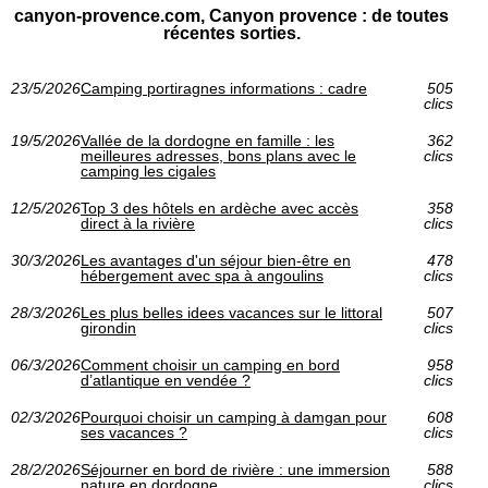
canyon-provence.com, Canyon provence : de toutes
récentes sorties.
23/5/2026
Camping portiragnes informations : cadre
505
clics
19/5/2026
Vallée de la dordogne en famille : les
362
meilleures adresses, bons plans avec le
clics
camping les cigales
12/5/2026
Top 3 des hôtels en ardèche avec accès
358
direct à la rivière
clics
30/3/2026
Les avantages d'un séjour bien-être en
478
hébergement avec spa à angoulins
clics
28/3/2026
Les plus belles idees vacances sur le littoral
507
girondin
clics
06/3/2026
Comment choisir un camping en bord
958
d’atlantique en vendée ?
clics
02/3/2026
Pourquoi choisir un camping à damgan pour
608
ses vacances ?
clics
28/2/2026
Séjourner en bord de rivière : une immersion
588
nature en dordogne
clics