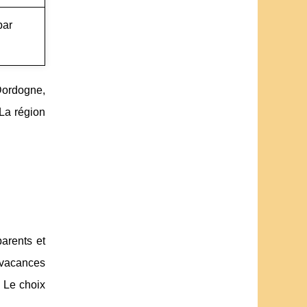
par
Dordogne,
 La région
arents et
s vacances
? Le choix