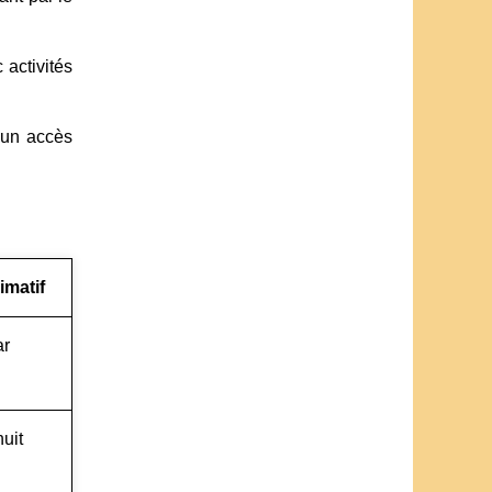
activités
 un accès
imatif
ar
nuit