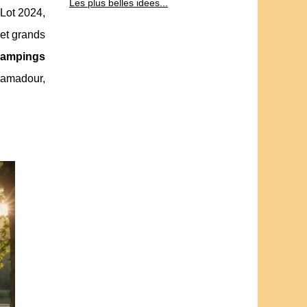
Les plus belles idees...
 Lot 2024,
 et grands
campings
amadour,