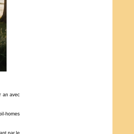
ar an avec
bil-homes
ant par le