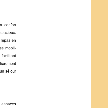
u confort
spacieux.
s repas en
des mobil-
acilitant
ulièrement
 un séjour
s espaces