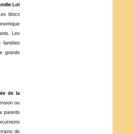
mille Lot
Les blocs
conomique
ants. Les
 familles
de grands
lée de la
ension ou
x parents
xcursions
rrains de