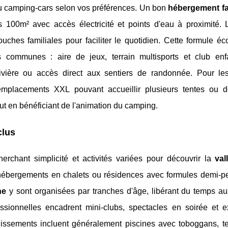
 ou camping-cars selon vos préférences. Un bon
hébergement fa
00m² avec accès électricité et points d'eau à proximité. 
ches familiales pour faciliter le quotidien. Cette formule é
es communes : aire de jeux, terrain multisports et club enf
ivière ou accès direct aux sentiers de randonnée. Pour les
mplacements XXL pouvant accueillir plusieurs tentes ou 
out en bénéficiant de l'animation du camping.
clus
erchant simplicité et activités variées pour découvrir la
val
hébergements en chalets ou résidences avec formules demi-p
ne
y sont organisées par tranches d'âge, libérant du temps au
ssionnelles encadrent mini-clubs, spectacles en soirée et e
issements incluent généralement piscines avec toboggans, te