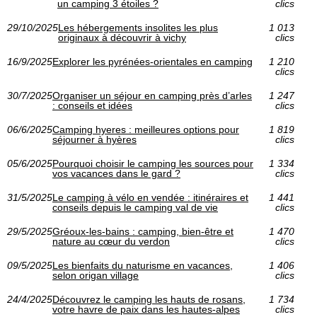
un camping 3 étoiles ?
clics
29/10/2025
Les hébergements insolites les plus
1 013
originaux à découvrir à vichy
clics
16/9/2025
Explorer les pyrénées-orientales en camping
1 210
clics
30/7/2025
Organiser un séjour en camping près d’arles
1 247
: conseils et idées
clics
06/6/2025
Camping hyeres : meilleures options pour
1 819
séjourner à hyères
clics
05/6/2025
Pourquoi choisir le camping les sources pour
1 334
vos vacances dans le gard ?
clics
31/5/2025
Le camping à vélo en vendée : itinéraires et
1 441
conseils depuis le camping val de vie
clics
29/5/2025
Gréoux-les-bains : camping, bien-être et
1 470
nature au cœur du verdon
clics
09/5/2025
Les bienfaits du naturisme en vacances,
1 406
selon origan village
clics
24/4/2025
Découvrez le camping les hauts de rosans,
1 734
votre havre de paix dans les hautes-alpes
clics