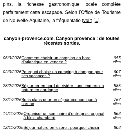
pins, la richesse gastronomique locale complète
parfaitement cette escapade. Selon l'Office de Tourisme
de Nouvelle-Aquitaine, la fréquentatio (
voir
) [
...
]
canyon-provence.com, Canyon provence : de toutes
récentes sorties.
06/3/2026
Comment choisir un camping en bord
955
d’atlantique en vendée ?
clics
02/3/2026
Pourquoi choisir un camping à damgan pour
607
ses vacances ?
clics
28/2/2026
Séjourner en bord de rivière : une immersion
585
nature en dordogne
clics
23/1/2026
Bons plans pour un séjour économique à
757
carnac
clics
14/11/2025
Organiser un séminaire d’entreprise original
863
à blois-chambord
clics
12/11/2025
Séjour nature en lozère : pourquoi choisir
808