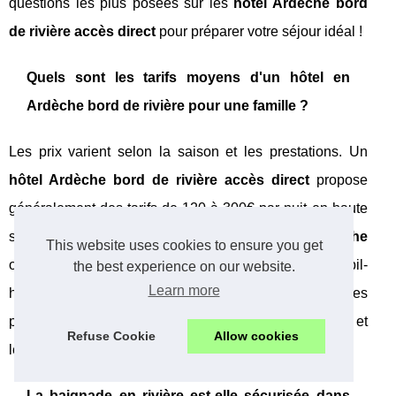
questions les plus posées sur les
hôtel Ardèche bord
de rivière accès direct
pour préparer votre séjour idéal !
Quels sont les tarifs moyens d'un hôtel en
Ardèche bord de rivière pour une famille ?
Les prix varient selon la saison et les prestations. Un
hôtel Ardèche bord de rivière accès direct
propose
généralement des tarifs de 120 à 300€ par nuit en haute
saison. Les
camping 5 étoiles bord de rivière Ardèche
This website uses cookies to ensure you get
offrent une alternative plus économique avec des mobil-
the best experience on our website.
Learn more
homes à partir de 80€/nuit. Le domaine Les Ranchisses
propose des formules tout compris incluant l'accès spa et
Refuse Cookie
Allow cookies
les activités nautiques.
La baignade en rivière est-elle sécurisée dans