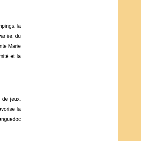
mpings, la
variée, du
nte Marie
ité et la
 de jeux,
vorise la
Languedoc