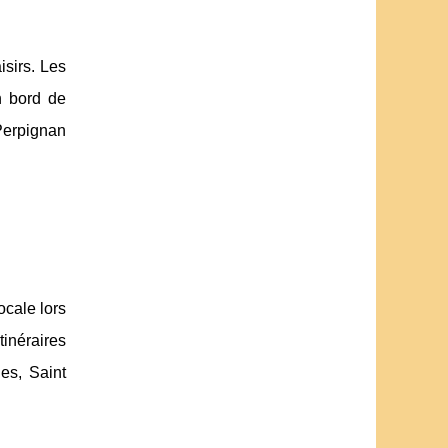
isirs. Les
n bord de
 Perpignan
ocale lors
inéraires
es, Saint