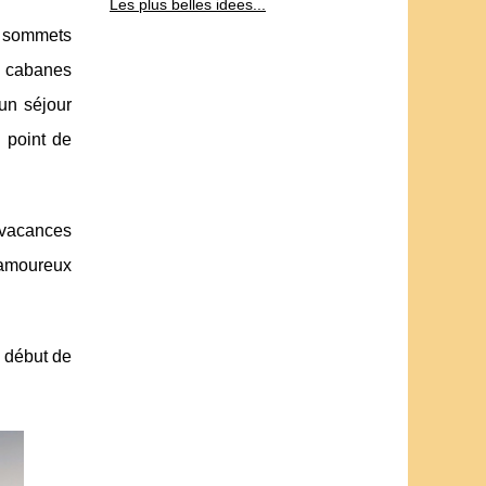
Les plus belles idees...
x sommets
u cabanes
un séjour
 point de
 vacances
 amoureux
e début de