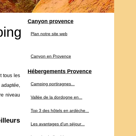
Canyon provence
ping
Plan notre site web
Canyon en Provence
Hébergements Provence
 tous les
Camping portiragnes...
 adaptée,
re niveau
Vallée de la dordogne en...
Top 3 des hôtels en ardèche...
lleurs
Les avantages d'un séjour...