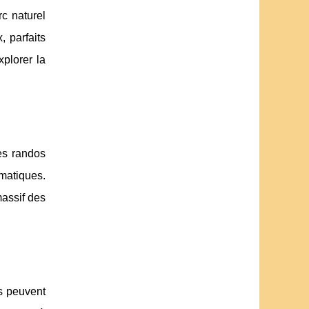
c naturel
 parfaits
xplorer la
es randos
matiques.
assif des
ts peuvent