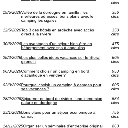
clics
19/5/2026
Vallée de la dordogne en famille : les
356
meilleures adresses, bons plans avec le
clics
camping les cigales
12/5/2026
Top 3 des hôtels en ardèche avec accès
350
direct à la rivière
clics
30/3/2026
Les avantages d'un séjour bien-être en
475
hébergement avec spa à angoulins
clics
28/3/2026
Les plus belles idees vacances sur le littoral
505
girondin
clics
06/3/2026
Comment choisir un camping en bord
953
d’atlantique en vendée ?
clics
02/3/2026
Pourquoi choisir un camping à damgan pour
605
ses vacances ?
clics
28/2/2026
Séjourner en bord de rivière : une immersion
584
nature en dordogne
clics
23/1/2026
Bons plans pour un séjour économique à
755
carnac
clics
14/11/2025
Organiser un séminaire d’entreprise original
863