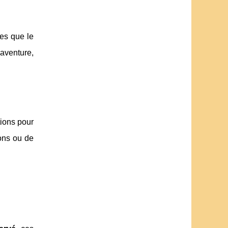
les que le
’aventure,
tions pour
ions ou de