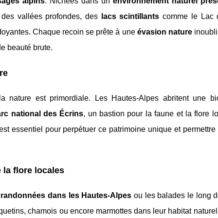
ages alpins
. Nichées dans un
environnement naturel prés
 des vallées profondes, des
lacs scintillants
comme le Lac d
doyantes. Chaque recoin se prête à une
évasion nature
inoubli
de beauté brute.
re
a nature est primordiale. Les Hautes-Alpes abritent une bio
rc national des Écrins
, un bastion pour la faune et la flore l
est essentiel pour perpétuer ce patrimoine unique et permettre
 la flore locales
s
randonnées dans les Hautes-Alpes
ou les balades le long 
quetins, chamois ou encore marmottes dans leur habitat naturel