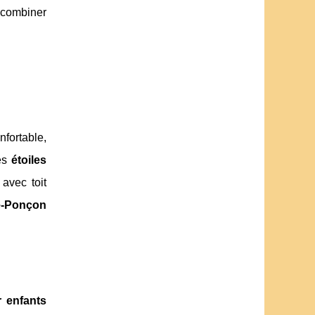
 combiner
fortable,
sés
étoiles
 avec toit
re-Ponçon
r enfants