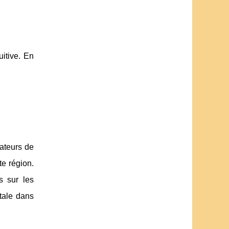
itive. En
mateurs de
te région.
s sur les
tale dans