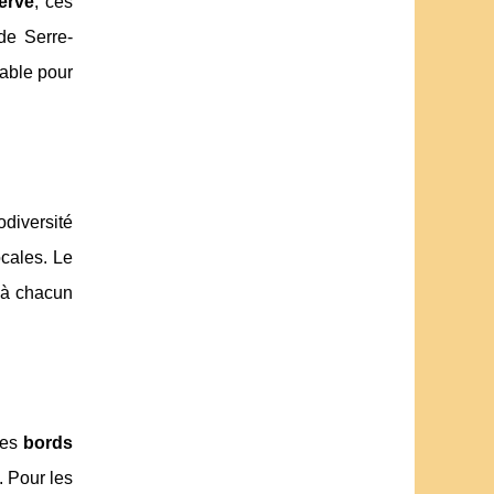
ervé
, ces
e Serre-
able pour
diversité
ocales. Le
 à chacun
des
bords
. Pour les