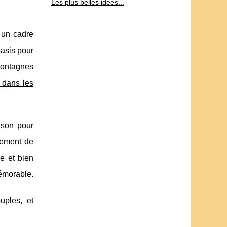
Les plus belles idees...
 un cadre
oasis pour
 montagnes
 dans les
ison pour
lement de
le et bien
mémorable.
uples, et